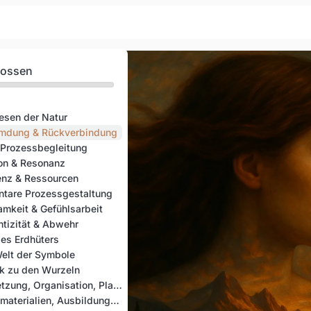
lossen
esen der Natur
remdung & Rückverbindung
-Prozessbegleitung
tion & Resonanz
ienz & Ressourcen
entare Prozessgestaltung
amkeit & Gefühlsarbeit
ntizität & Abwehr
des Erdhüters
Welt der Symbole
ck zu den Wurzeln
Lektion 12: Umsetzung, Organisation, Planung
Dokumente, Lernmaterialien, Ausbildungsbuch